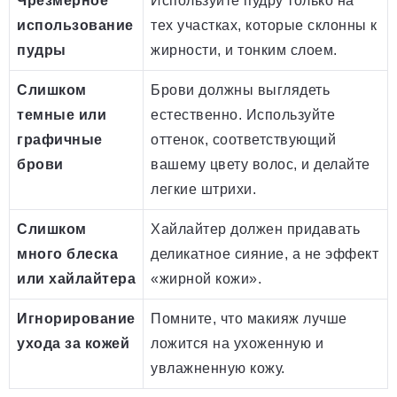
Чрезмерное
Используйте пудру только на
использование
тех участках, которые склонны к
пудры
жирности, и тонким слоем.
Слишком
Брови должны выглядеть
темные или
естественно. Используйте
графичные
оттенок, соответствующий
брови
вашему цвету волос, и делайте
легкие штрихи.
Слишком
Хайлайтер должен придавать
много блеска
деликатное сияние, а не эффект
или хайлайтера
«жирной кожи».
Игнорирование
Помните, что макияж лучше
ухода за кожей
ложится на ухоженную и
увлажненную кожу.