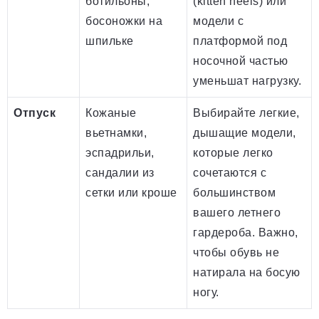
ботильоны,
(kitten heels) или
босоножки на
модели с
шпильке
платформой под
носочной частью
уменьшат нагрузку.
Отпуск
Кожаные
Выбирайте легкие,
вьетнамки,
дышащие модели,
эспадрильи,
которые легко
сандалии из
сочетаются с
сетки или кроше
большинством
вашего летнего
гардероба. Важно,
чтобы обувь не
натирала на босую
ногу.