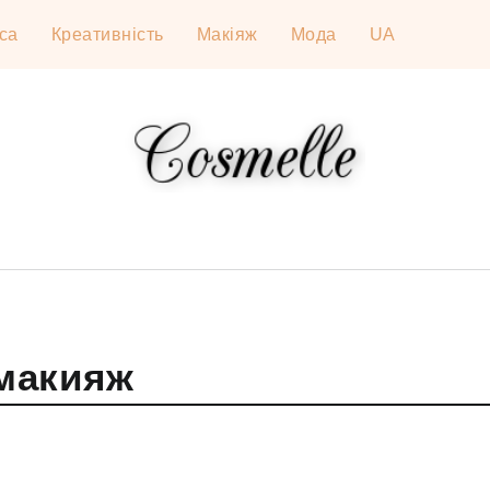
са
Креативність
Макіяж
Мода
UA
макияж