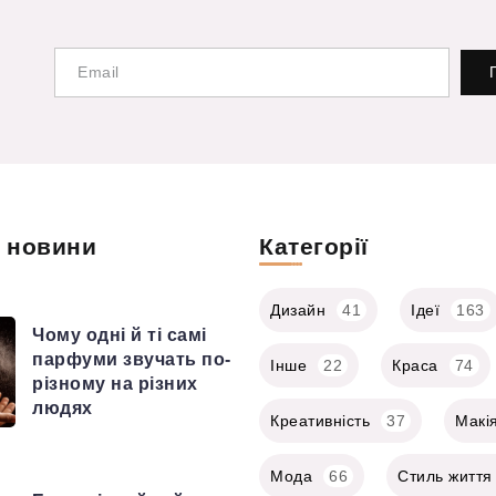
і новини
Категорії
Дизайн
41
Ідеї
163
Чому одні й ті самі
парфуми звучать по-
Інше
22
Краса
74
різному на різних
людях
Креативність
37
Макі
Мода
66
Стиль життя