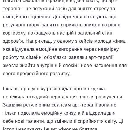
Багато психологів і фахівців відзначають, що арт-
терапія – це потужний засіб для зняття стресу та
емоційного зцілення. Дослідження показують, що
регулярні творчі заняття сприяють зниженню рівня
кортизолу, покращують настрій і загальний стан
здоров’я. Наприклад, у одному з кейсів молода жінка,
яка відчувала емоційне вигорання через надмірну
роботу та сімейні обов’язки, завдяки арт-терапії
змогла знайти внутрішній спокій і нове натхнення для
свого професійного розвитку.
Інша історія успіху розповідає про жінку, яка
пережила складний період у житті після розлучення.
Завдяки регулярним сеансам арт-терапії вона не
тільки подолала емоційну кризу, а й відкрила для
себе нові таланти, що змінили її сприйняття світу. Ці
історії надихають інших жінок не боятися