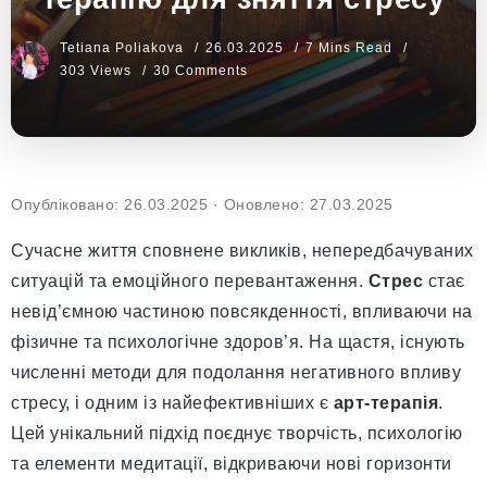
Tetiana Poliakova
26.03.2025
7 Mins Read
303 Views
30 Comments
Опубліковано: 26.03.2025
·
Оновлено: 27.03.2025
Сучасне життя сповнене викликів, непередбачуваних
ситуацій та емоційного перевантаження.
Стрес
стає
невід’ємною частиною повсякденності, впливаючи на
фізичне та психологічне здоров’я. На щастя, існують
численні методи для подолання негативного впливу
стресу, і одним із найефективніших є
арт-терапія
.
Цей унікальний підхід поєднує творчість, психологію
та елементи медитації, відкриваючи нові горизонти