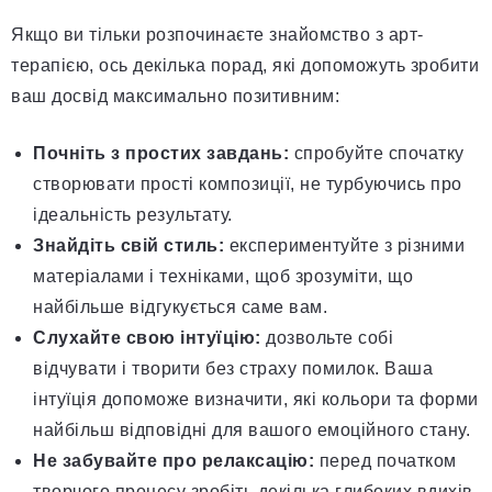
Якщо ви тільки розпочинаєте знайомство з арт-
терапією, ось декілька порад, які допоможуть зробити
ваш досвід максимально позитивним:
Почніть з простих завдань:
спробуйте спочатку
створювати прості композиції, не турбуючись про
ідеальність результату.
Знайдіть свій стиль:
експериментуйте з різними
матеріалами і техніками, щоб зрозуміти, що
найбільше відгукується саме вам.
Слухайте свою інтуїцію:
дозвольте собі
відчувати і творити без страху помилок. Ваша
інтуїція допоможе визначити, які кольори та форми
найбільш відповідні для вашого емоційного стану.
Не забувайте про релаксацію:
перед початком
творчого процесу зробіть декілька глибоких вдихів