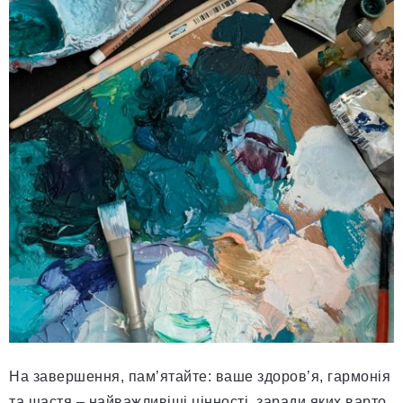
На завершення, пам’ятайте: ваше здоров’я, гармонія
та щастя – найважливіші цінності, заради яких варто