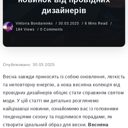
дизайнерів
Viktoria Bondarenko
30.03.2025
6 Mins Read
184 Views
0 Comments
Опубліковано: 30.03.2025
Весна завжди приносить із собою оновлення, легкість
та неповторну енергію, а нова весняна колекція від
провідних дизайнерів обіцяє стати справжнім святом
моди. У цій статті ми детально розглянемо
найцікавіші новинки, ознайомимо вас із головними
тенденціями сезону та поділимося порадами, як
створити ідеальний образ для весни.
Весняна