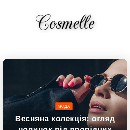
МОДА
Весняна колекція: огляд
новинок від провідних