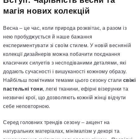
Вступ: Чарівність весни та
магія нових колекцій
Весна – це час, коли природа розквітає, а разом із
нею пробуджується й наше бажання
експериментувати зі своїм стилем. У новій весняній
колекції дизайнерів можна побачити поєднання
класичних силуетів з несподіваними деталями, які
додають сучасності і вишуканості кожному образу.
Найбільш помітними темами цього сезону стали
свіжі
пастельні тони
, легкі тканини, ефірні візерунки та
незвичні крої, що дозволяють кожній жінці відчути
себе неповторною.
Серед головних трендів сезону – акцент на
натуральних матеріалах, мінімалізм у декорі та