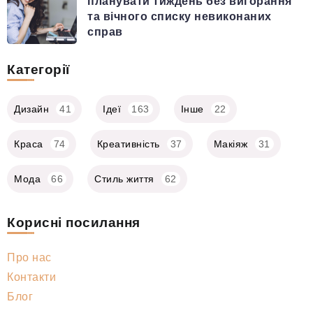
планувати тиждень без вигорання
та вічного списку невиконаних
справ
Категорії
Дизайн
41
Ідеї
163
Інше
22
Краса
74
Креативність
37
Макіяж
31
Мода
66
Стиль життя
62
Корисні посилання
Про нас
Контакти
Блог