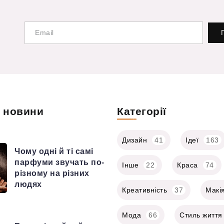
і новини
Категорії
Дизайн
41
Ідеї
163
Чому одні й ті самі
парфуми звучать по-
Інше
22
Краса
74
різному на різних
людях
Креативність
37
Макі
Мода
66
Стиль життя