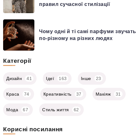
правил сучасної стилізації
Чому одні й ті самі парфуми звучать
по-різному на різних людях
Категорії
Дизайн
41
Ідеї
163
Інше
23
Краса
74
Креативність
37
Макіяж
31
Мода
67
Стиль життя
62
Корисні посилання