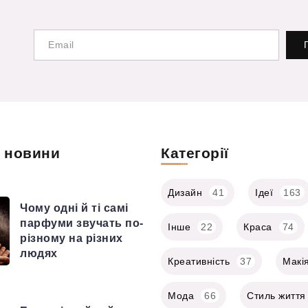
і новини
Категорії
Дизайн
41
Ідеї
163
Чому одні й ті самі
парфуми звучать по-
Інше
22
Краса
74
різному на різних
людях
Креативність
37
Макі
Мода
66
Стиль життя