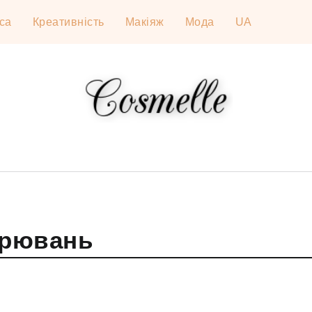
са
Креативність
Макіяж
Мода
UA
орювань