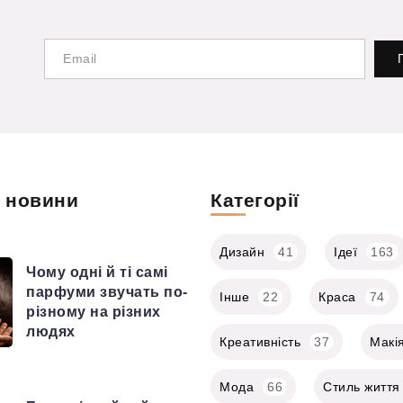
і новини
Категорії
Дизайн
41
Ідеї
163
Чому одні й ті самі
парфуми звучать по-
Інше
22
Краса
74
різному на різних
людях
Креативність
37
Макі
Мода
66
Стиль життя