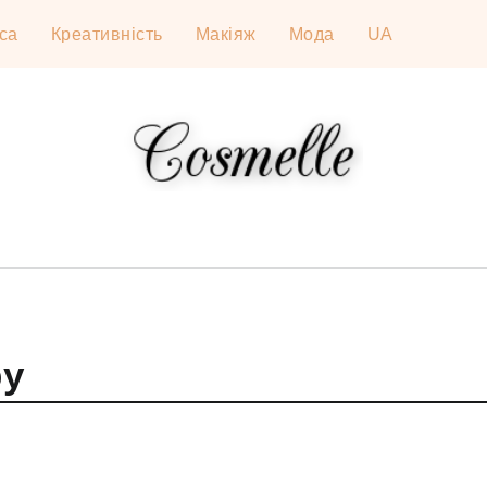
са
Креативність
Макіяж
Мода
UA
ру