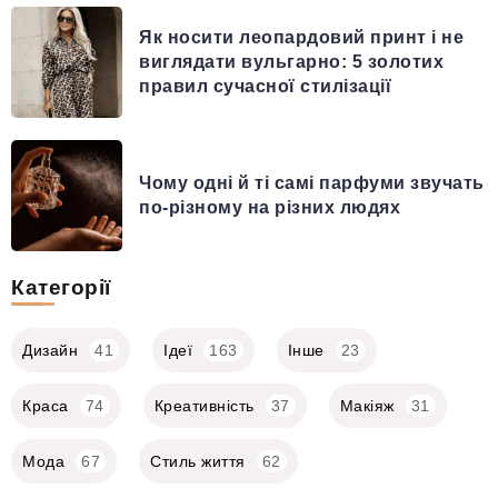
Як носити леопардовий принт і не
виглядати вульгарно: 5 золотих
правил сучасної стилізації
Чому одні й ті самі парфуми звучать
по-різному на різних людях
Категорії
Дизайн
41
Ідеї
163
Інше
23
Краса
74
Креативність
37
Макіяж
31
Мода
67
Стиль життя
62