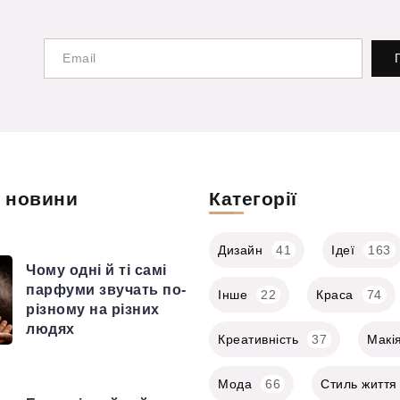
і новини
Категорії
Дизайн
41
Ідеї
163
Чому одні й ті самі
парфуми звучать по-
Інше
22
Краса
74
різному на різних
людях
Креативність
37
Макі
Мода
66
Стиль життя