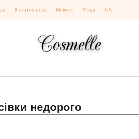
са
Креативність
Макіяж
Мода
UA
сівки недорого