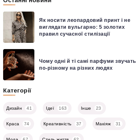
Останні новини
Як носити леопардовий принт і не
виглядати вульгарно: 5 золотих
правил сучасної стилізації
Чому одні й ті самі парфуми звучать
по-різному на різних людях
Категорії
Дизайн
41
Ідеї
163
Інше
23
Краса
74
Креативність
37
Макіяж
31
Мода
67
Стиль життя
62