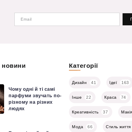
і новини
Категорії
Дизайн
41
Ідеї
163
Чому одні й ті самі
парфуми звучать по-
Інше
22
Краса
74
різному на різних
людях
Креативність
37
Макі
Мода
66
Стиль життя