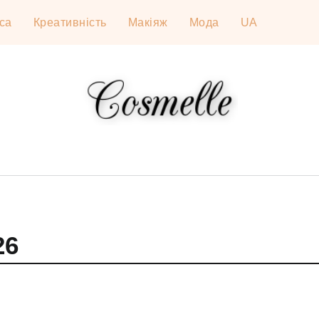
са
Креативність
Макіяж
Мода
UA
26