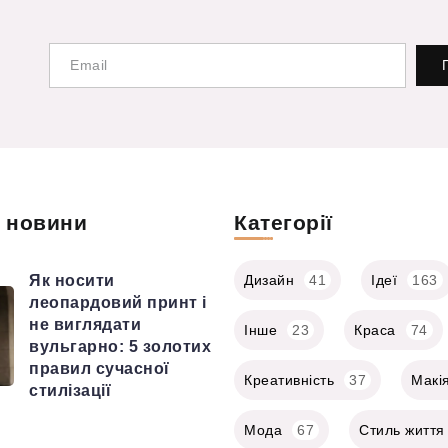
і новини
Категорії
Як носити
Дизайн
41
Ідеї
163
леопардовий принт і
не виглядати
Інше
23
Краса
74
вульгарно: 5 золотих
правил сучасної
Креативність
37
Макі
стилізації
Мода
67
Стиль життя