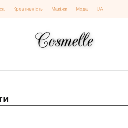
са
Креативність
Макіяж
Мода
UA
ти