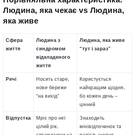
Людина, яка чекає vs Людина,
яка живе
Сфера
Людина з
Людина, яка живе
життя
синдромом
“тут і зараз”
відкладеного
життя
Речі
Носить старе,
Користується
нове береже
найкращим щодня,
“на вихід”
бо кожен день –
цінний
Відпустка
Мріє про неї
Знаходить
цілий рік,
мінівідпочинок та
страждаючи на
радість щодня