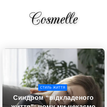
СТИЛЬ ЖИТТЯ
Синдром “відкладеного
життя”: чому ми чекаємо