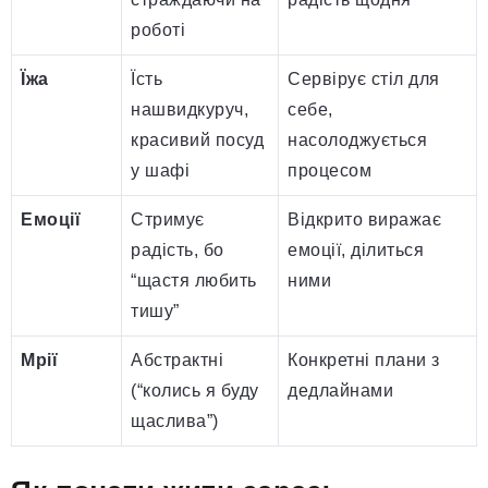
роботі
Їжа
Їсть
Сервірує стіл для
нашвидкуруч,
себе,
красивий посуд
насолоджується
у шафі
процесом
Емоції
Стримує
Відкрито виражає
радість, бо
емоції, ділиться
“щастя любить
ними
тишу”
Мрії
Абстрактні
Конкретні плани з
(“колись я буду
дедлайнами
щаслива”)