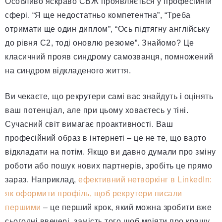
Особливо яскраво СВЖ проявляється у професійній
сфері. “Я ще недостатньо компетентна”, “Треба
отримати ще один диплом”, “Ось підтягну англійську
до рівня C2, тоді оновлю резюме”. Знайомо? Це
класичний прояв синдрому самозванця, помножений
на синдром відкладеного життя.
Ви чекаєте, що рекрутери самі вас знайдуть і оцінять
ваш потенціал, але при цьому ховаєтесь у тіні.
Сучасний світ вимагає проактивності. Ваш
професійний образ в інтернеті – це не те, що варто
відкладати на потім. Якщо ви давно думали про зміну
роботи або пошук нових партнерів, зробіть це прямо
зараз. Наприклад,
ефективний нетворкінг в LinkedIn:
як оформити профіль, щоб рекрутери писали
першими
– це перший крок, який можна зробити вже
сьогодні ввечері, замість того щоб мріяти про кращу