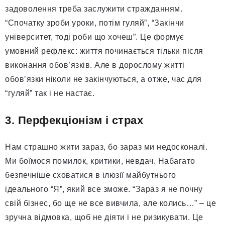
задоволення треба заслужити стражданням.
“Спочатку зроби уроки, потім гуляй”, “Закінчи
університет, тоді роби що хочеш”. Це формує
умовний рефлекс: життя починається тільки після
виконання обов’язків. Але в дорослому житті
обов’язки ніколи не закінчуються, а отже, час для
“гуляй” так і не настає.
3. Перфекціонізм і страх
Нам страшно жити зараз, бо зараз ми недосконалі.
Ми боїмося помилок, критики, невдач. Набагато
безпечніше сховатися в ілюзії майбутнього
ідеального “Я”, який все зможе. “Зараз я не почну
свій бізнес, бо ще не все вивчила, але колись…” – це
зручна відмовка, щоб не діяти і не ризикувати. Це