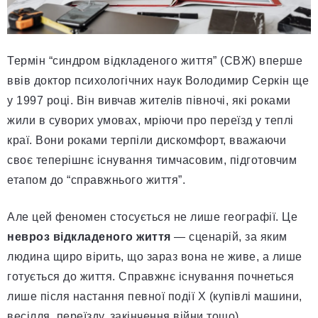
Термін “синдром відкладеного життя” (СВЖ) вперше
ввів доктор психологічних наук Володимир Серкін ще
у 1997 році. Він вивчав жителів півночі, які роками
жили в суворих умовах, мріючи про переїзд у теплі
краї. Вони роками терпіли дискомфорт, вважаючи
своє теперішнє існування тимчасовим, підготовчим
етапом до “справжнього життя”.
Але цей феномен стосується не лише географії. Це
невроз відкладеного життя
— сценарій, за яким
людина щиро вірить, що зараз вона не живе, а лише
готується до життя. Справжнє існування почнеться
лише після настання певної події X (купівлі машини,
весілля, переїзду, закінчення війни тощо).