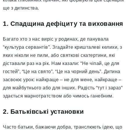
ще з дитинства.
1. Спадщина дефіциту та виховання
Багато хто з нас виріс у родинах, де панувала
“культура сервантів”. Згадайте кришталеві келихи, з
яких ніколи не пили, або святкові скатертини, які
діставали раз на рік. Нам казали: “Не чіпай, це для
гостей”, “Це на свято”, “Це на чорний день”. Дитина
засвоює урок: найкраще – не для мене, найкраще –
для майбутнього або для інших. Радість “тут і зараз”
здається марнотратством або чимось ганебним.
2. Батьківські установки
Часто батьки, бажаючи добра, транслюють ідею, що