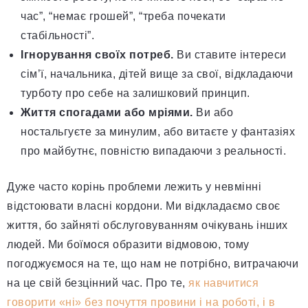
час”, “немає грошей”, “треба почекати
стабільності”.
Ігнорування своїх потреб.
Ви ставите інтереси
сім’ї, начальника, дітей вище за свої, відкладаючи
турботу про себе на залишковий принцип.
Життя спогадами або мріями.
Ви або
ностальгуєте за минулим, або витаєте у фантазіях
про майбутнє, повністю випадаючи з реальності.
Дуже часто корінь проблеми лежить у невмінні
відстоювати власні кордони. Ми відкладаємо своє
життя, бо зайняті обслуговуванням очікувань інших
людей. Ми боїмося образити відмовою, тому
погоджуємося на те, що нам не потрібно, витрачаючи
на це свій безцінний час. Про те,
як навчитися
говорити «ні» без почуття провини і на роботі, і в