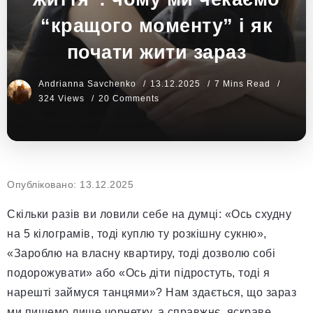
“кращого моменту” і як
почати жити зараз
Andrianna Savchenko
13.12.2025
7 Mins Read
324 Views
20 Comments
Опубліковано: 13.12.2025
Скільки разів ви ловили себе на думці: «Ось схудну
на 5 кілограмів, тоді куплю ту розкішну сукню»,
«Зароблю на власну квартиру, тоді дозволю собі
подорожувати» або «Ось діти підростуть, тоді я
нарешті займуся танцями»? Нам здається, що зараз
ми пишемо лише чорнетку, а справжнє, яскраве,