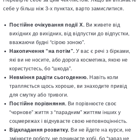
себе у більш ніж 3-х пунктах, варто замислитися.
Постійне очікування події X.
Ви живете від
вихідних до вихідних, від відпустки до відпустки,
вважаючи будні “сірою зоною”.
Накопичення “на потім”.
У вас є речі з бірками,
які ви не носите, або дорога косметика, якою не
користуєтесь, бо “шкода”.
Невміння радіти сьогоденню.
Навіть коли
трапляється щось хороше, ви знаходите привід
для смутку або тривоги.
Постійне порівняння.
Ви порівнюєте своє
“чорнове” життя з “парадним” життям інших у
соцмережах і відчуваєте свою неповноцінність.
Відкладання розвитку.
Ви не йдете на курси, не
змінюєте роботу, не починаєте хобі, бо “зараз не