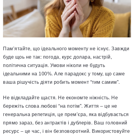
Пам’ятайте, що ідеального моменту не існує. Завжди
буде щоь не так: погода, курс долара, настрій,
політична ситуація. Умови ніколи не будуть
ідеальними на 100%. Але парадокс у тому, що саме
ваша рішучість діяти робить момент “тим самим”.
Не відкладайте щастя. Не економте ніжність. Не
бережіть слова любові “на потім”. Життя – це не
генеральна репетиція, це прем’єра, яка відбувається
прямо зараз, без антрактів і дублерів. Ваш головний
ресурс – це час, і він безповоротний. Використовуйте