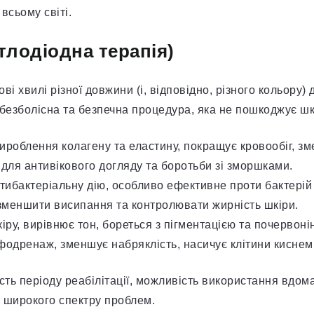
всьому світі.
ітлодіодна терапія)
ві хвилі різної довжини (і, відповідно, різного кольору)
 безболісна та безпечна процедура, яка не пошкоджує шк
роблення колагену та еластину, покращує кровообіг, з
 для антивікового догляду та боротьби зі зморшками.
ибактеріальну дію, особливо ефективне проти бактерій 
зменшити висипання та контролювати жирність шкіри.
ру, вирівнює тон, бореться з пігментацією та почервоні
одренаж, зменшує набряклість, насичує клітини киснем
сть періоду реабілітації, можливість використання вдома
 широкого спектру проблем.