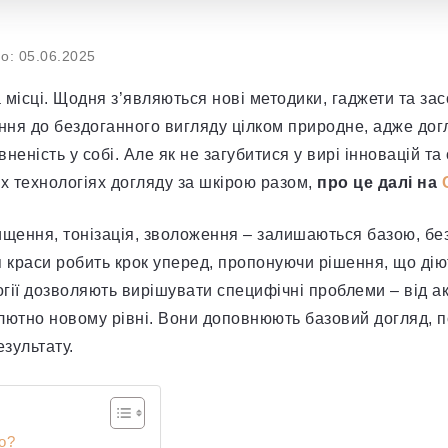
о: 05.06.2025
а місці. Щодня з’являються нові методики, гаджети та зас
ення до бездоганного вигляду цілком природне, адже дог
вненість у собі. Але як не загубитися у вирі інновацій т
х технологіях догляду за шкірою разом,
про це далі на
ищення, тонізація, зволоження – залишаються базою, бе
я краси робить крок уперед, пропонуючи рішення, що ді
гії дозволяють вирішувати специфічні проблеми – від акн
лютно новому рівні. Вони доповнюють базовий догляд, 
зультату.
о?