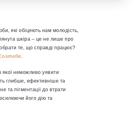
оби, які обіцяють нам молодість,
лянута шкіра – це не лише про
а обрати те, що справді працює?
Cosmelle
.
з якої неможливо уявити
ють глибше, ефективніше та
е та пігментації до втрати
посилюючи його дію та