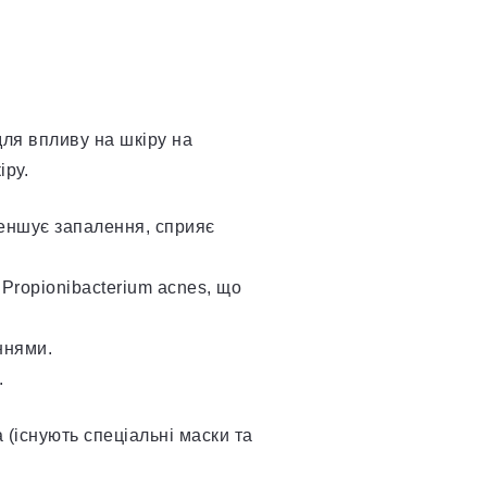
 для впливу на шкіру на
іру.
меншує запалення, сприяє
Propionibacterium acnes, що
ннями.
.
 (існують спеціальні маски та