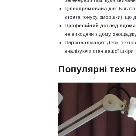
регенерації там, куди звичай
Цілеспрямована дія:
Багато 
втрата тонусу, зморшки), що 
Професійний догляд вдома
не виходячи з дому, заощаджу
Персоналізація:
Деякі технол
аналізуючи стан вашої шкіри
Популярні техно