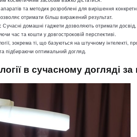
ним косметичним засобам важко дістатися.
апаратів та методик розроблені для вирішення конкретни
дозволяє отримати більш виражений результат.
:
Сучасні домашні гаджети дозволяють отримати досвід,
ючи час та кошти у довгостроковій перспективі.
огії, зокрема ті, що базуються на штучному інтелекті, п
 та підбираючи оптимальний догляд.
логії в сучасному догляді за