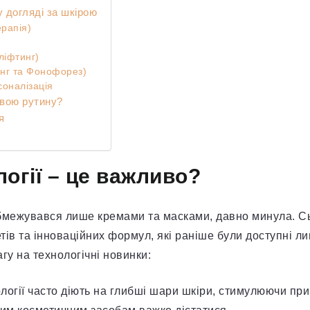
у догляді за шкірою
ерапія)
ліфтинг)
лінг та Фонофорез)
соналізація
 свою рутину?
я
логії – це важливо?
обмежувався лише кремами та масками, давно минула. Сь
ів та інноваційних формул, які раніше були доступні ли
гу на технологічні новинки:
логії часто діють на глибші шари шкіри, стимулюючи пр