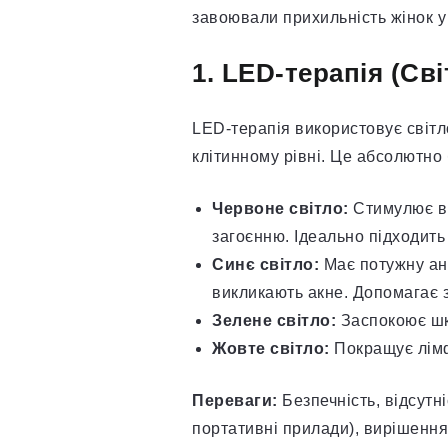
завоювали прихильність жінок у 
1. LED-терапія (Св
LED-терапія використовує світло
клітинному рівні. Це абсолютно
Червоне світло:
Стимулює ви
загоєнню. Ідеально підходить
Синє світло:
Має потужну ант
викликають акне. Допомагає 
Зелене світло:
Заспокоює шкі
Жовте світло:
Покращує лімф
Переваги:
Безпечність, відсутні
портативні прилади), вирішення