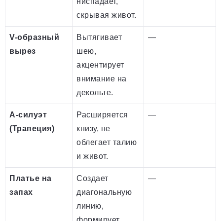
ниспадает,
скрывая живот.
V-образный
Вытягивает
—
вырез
шею,
акцентирует
внимание на
декольте.
А-силуэт
Расширяется
—
(Трапеция)
книзу, не
облегает талию
и живот.
Платье на
Создает
—
запах
диагональную
линию,
формирует