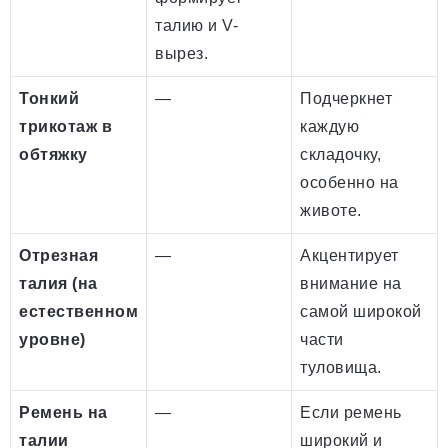
талию и V-
вырез.
Тонкий
—
Подчеркнет
трикотаж в
каждую
обтяжку
складочку,
особенно на
животе.
Отрезная
—
Акцентирует
талия (на
внимание на
естественном
самой широкой
уровне)
части
туловища.
Ремень на
—
Если ремень
талии
широкий и