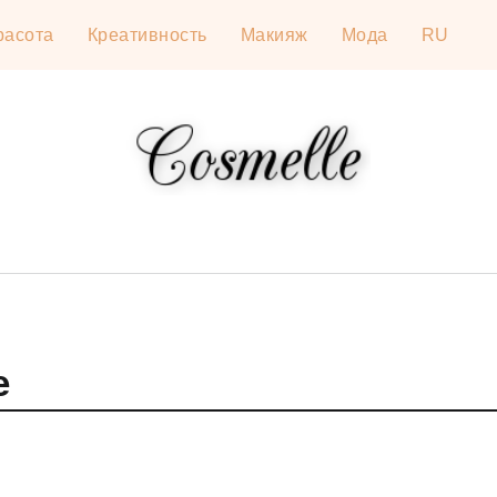
расота
Креативность
Макияж
Мода
RU
е