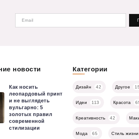
ние новости
Категории
Как носить
Дизайн
42
Другое
1
леопардовый принт
и не выглядеть
Идеи
113
Красота
6
вульгарно: 5
золотых правил
Креативность
42
Мак
современной
стилизации
Мода
65
Стиль жизни