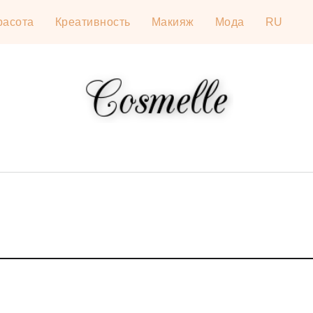
расота
Креативность
Макияж
Мода
RU