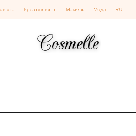
расота
Креативность
Макияж
Мода
RU