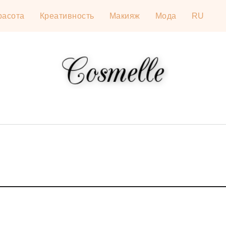
расота
Креативность
Макияж
Мода
RU