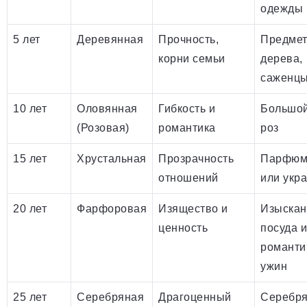
одежды
5 лет
Деревянная
Прочность,
Предмет
корни семьи
дерева,
саженц
10 лет
Оловянная
Гибкость и
Большой
(Розовая)
романтика
роз
15 лет
Хрустальная
Прозрачность
Парфюм
отношений
или укр
20 лет
Фарфоровая
Изящество и
Изыскан
ценность
посуда 
романти
ужин
25 лет
Серебряная
Драгоценный
Серебр