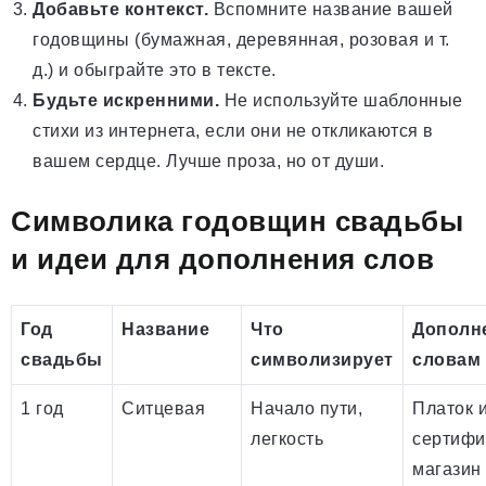
Добавьте контекст.
Вспомните название вашей
годовщины (бумажная, деревянная, розовая и т.
д.) и обыграйте это в тексте.
Будьте искренними.
Не используйте шаблонные
стихи из интернета, если они не откликаются в
вашем сердце. Лучше проза, но от души.
Символика годовщин свадьбы
и идеи для дополнения слов
Год
Название
Что
Дополн
свадьбы
символизирует
словам
1 год
Ситцевая
Начало пути,
Платок 
легкость
сертифи
магазин