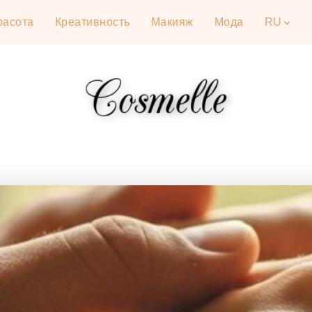
расота
Креативность
Макияж
Мода
RU