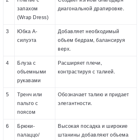
запахом
диагональной драпировке.
(Wrap Dress)
3
Юбка А-
Добавляет необходимый
силуэта
объем бедрам, балансируя
верх.
4
Блуза с
Расширяет плечи,
объемными
контрастируя с талией.
рукавами
5
Тренч или
Обозначает талию и придает
пальто с
элегантности.
поясом
6
Брюки-
Высокая посадка и широкие
палаццо/
штанины добавляют объема