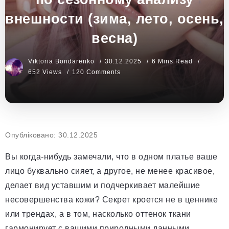
внешности (зима, лето, осень,
весна)
Viktoria Bondarenko
30.12.2025
6 Mins Read
652 Views
120 Comments
Опубліковано: 30.12.2025
Вы когда-нибудь замечали, что в одном платье ваше
лицо буквально сияет, а другое, не менее красивое,
делает вид уставшим и подчеркивает малейшие
несовершенства кожи? Секрет кроется не в ценнике
или трендах, а в том, насколько оттенок ткани
гармонирует с вашими природными данными.