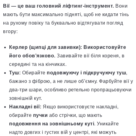
Вії — це ваш головний ліфтинг-інструмент.
Вони
мають бути максимально підняті, щоб не кидати тінь
на рухому повіку та буквально відтягувати погляд
вгору:
Керлер (щипці для завивки):
Використовуйте
його обов’язково.
Завивайте вії біля кореня, в
середині та на кінчиках.
Туш:
Обирайте
подовжуючу і підкручуючу туш
,
бажано з фіброю, а не лише об’ємну. Фарбуйте вії у
два-три шари, особливо ретельно пропрацьовуючи
зовнішній кут.
Накладні вії:
Якщо використовуєте накладні,
обирайте
пучки
або стрічки, що мають
подовження на зовнішньому куті
. Уникайте
надто довгих і густих вій у центрі, які можуть