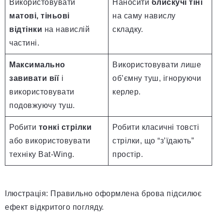
Використовувати
Наносити
блискучі тіні
матові, тіньові
на саму навислу
відтінки
на навислій
складку.
частині.
Максимально
Використовувати лише
завивати вії
і
об’ємну туш, ігноруючи
використовувати
керлер.
подовжуючу туш.
Робити
тонкі стрілки
Робити класичні товсті
або використовувати
стрілки, що “з’їдають”
техніку Bat-Wing.
простір.
Ілюстрація: Правильно оформлена брова підсилює
ефект відкритого погляду.