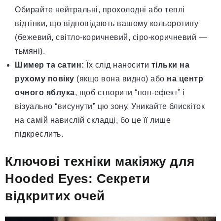
Обирайте нейтральні, прохолодні або теплі
відтінки, що відповідають вашому кольоротипу
(бежевий, світло-коричневий, сіро-коричневий —
тьмяні).
Шимер та сатин:
Їх слід наносити
тільки на
рухому повіку
(якщо вона видно) або
на центр
очного яблука
, щоб створити “поп-ефект” і
візуально “висунути” цю зону. Уникайте блискіток
на самій навислій складці, бо це її лише
підкреслить.
Ключові техніки макіяжу для
Hooded Eyes: Секрети
відкритих очей