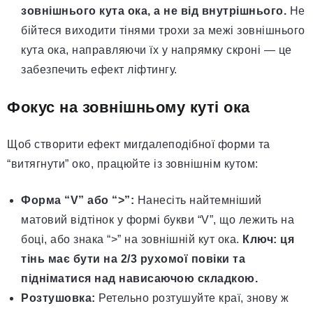
зовнішнього кута ока, а не від внутрішнього.
Не
бійтеся виходити тінями трохи за межі зовнішнього
кута ока, направляючи їх у напрямку скроні — це
забезпечить ефект ліфтингу.
Фокус на зовнішньому куті ока
Щоб створити ефект мигдалеподібної форми та
“витягнути” око, працюйте із зовнішнім кутом:
Форма “V” або “>”:
Нанесіть найтемніший
матовий відтінок у формі букви “V”, що лежить на
боці, або знака “>” на зовнішній кут ока.
Ключ: ця
тінь має бути на 2/3 рухомої повіки та
підніматися над нависаючою складкою.
Розтушовка:
Ретельно розтушуйте краї, знову ж