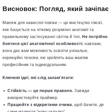
Висновок: Погляд, який зачіпає
Макіяж для навислої повіки — це мистецтво ілюзії,
яке базується на чіткому розумінні анатомії та
правильному застосуванні світла й тіні.
Не потрібно
боятися цієї анатомічної особливості
; навпаки,
вона дає вам можливість освоїти унікальні,
корекційні техніки, які зроблять ваш макіяж
професійним та індивідуальним.
Ключові ідеї, які слід запам’ятати:
Стійкість — це перше правило.
Завжди
використовуйте праймер.
Працюйте з відкритими очима
, щоб бачити, де
саме малюєте “нову складку”.