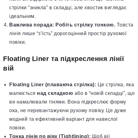
стрілки “зникла” в складці, але хвостик виглядає
ідеальним.
Важлива порада:
Робіть стрілку тонкою.
Товста
лінія лише “з’їсть” дорогоцінний простір рухомої
повіки.
Floating Liner та підкреслення лінії
вій
Floating Liner (плаваюча стрілка):
Це стрілка, яка
малюється
над складкою
або в “новій складці”, що
ви намалювали тінями. Вона підкреслює форму
ока, не перевантажуючи рухому повіку. Це дуже
модний та ефективний варіант для навислої
повіки.
Тонка лінія по віях (Tightlining):
Щоб вії