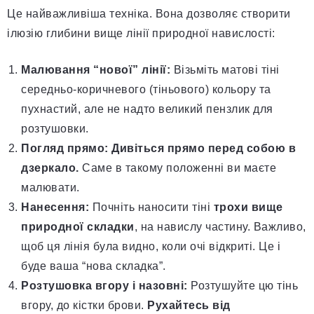
Це найважливіша техніка. Вона дозволяє створити
ілюзію глибини вище лінії природної навислості:
Малювання “нової” лінії:
Візьміть матові тіні
середньо-коричневого (тіньового) кольору та
пухнастий, але не надто великий пензлик для
розтушовки.
Погляд прямо:
Дивіться прямо перед собою в
дзеркало.
Саме в такому положенні ви маєте
малювати.
Нанесення:
Почніть наносити тіні
трохи вище
природної складки
, на навислу частину. Важливо,
щоб ця лінія була видно, коли очі відкриті. Це і
буде ваша “нова складка”.
Розтушовка вгору і назовні:
Розтушуйте цю тінь
вгору, до кістки брови.
Рухайтесь від