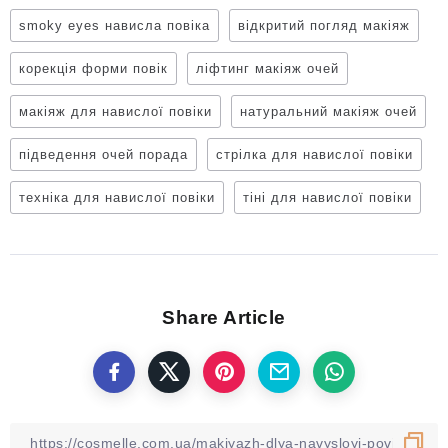
smoky eyes нависла повіка
відкритий погляд макіяж
корекція форми повік
ліфтинг макіяж очей
макіяж для навислої повіки
натуральний макіяж очей
підведення очей порада
стрілка для навислої повіки
техніка для навислої повіки
тіні для навислої повіки
Share Article