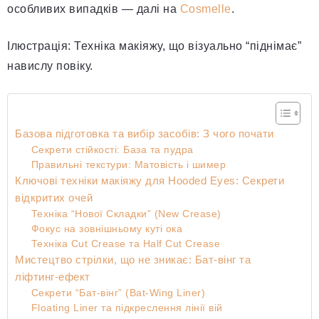
особливих випадків — далі на
Cosmelle
.
Ілюстрація: Техніка макіяжу, що візуально “піднімає”
навислу повіку.
Базова підготовка та вибір засобів: З чого почати
Секрети стійкості: База та пудра
Правильні текстури: Матовість і шимер
Ключові техніки макіяжу для Hooded Eyes: Секрети
відкритих очей
Техніка “Нової Складки” (New Crease)
Фокус на зовнішньому куті ока
Техніка Cut Crease та Half Cut Crease
Мистецтво стрілки, що не зникає: Бат-вінг та
ліфтинг-ефект
Секрети “Бат-вінг” (Bat-Wing Liner)
Floating Liner та підкреслення лінії вій