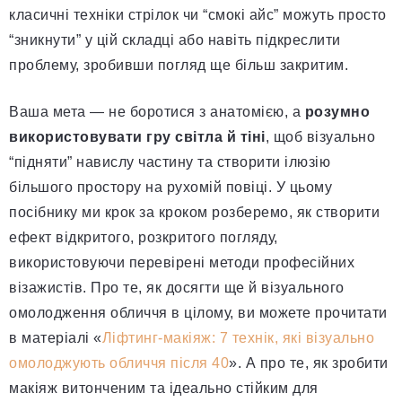
класичні техніки стрілок чи “смокі айс” можуть просто
“зникнути” у цій складці або навіть підкреслити
проблему, зробивши погляд ще більш закритим.
Ваша мета — не боротися з анатомією, а
розумно
використовувати гру світла й тіні
, щоб візуально
“підняти” навислу частину та створити ілюзію
більшого простору на рухомій повіці. У цьому
посібнику ми крок за кроком розберемо, як створити
ефект відкритого, розкритого погляду,
використовуючи перевірені методи професійних
візажистів. Про те, як досягти ще й візуального
омолодження обличчя в цілому, ви можете прочитати
в матеріалі «
Ліфтинг-макіяж: 7 технік, які візуально
омолоджують обличчя після 40
». А про те, як зробити
макіяж витонченим та ідеально стійким для