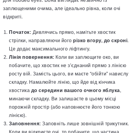
для hooded eyes. Вона виглядає незвично із
заплющеними очима, але ідеально рівна, коли очі
відкриті.
Початок:
Дивлячись прямо, намітьте хвостик
стрілки, направляючи його
різко вгору, до скроні
.
Це додає максимального ліфтингу.
Лінія повернення:
Коли ви заплющите око, ви
побачите, що хвостик не з’єднаний прямо з лінією
росту вій. Замість цього, ви маєте “обійти” навислу
складку. Намалюйте лінію, що йде від кінчика
хвостика
до середини вашого очного яблука
,
минаючи складку. Ви залишаєте в цьому місці
порожній простір (або наповнюєте його тонкою
лінією).
Заповнення:
Заповніть лише зовнішній трикутник.
Коли ви відкриєте очі, то побачите, що частина