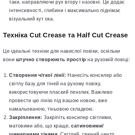
таки, направляючи рух вгору і назовні. Це додає
інтенсивності, глибини і максимально піднімає
візуальний кут ока.
Техніка Cut Crease та Half Cut Crease
Це ідеальні техніки для навислої повіки, оскільки
вони
штучно створюють простір
на рухомій повіці:
Створення чіткої лінії:
Нанесіть консилер або
світлу базу для тіней на рухому повіку,
використовуючи плаский пензлик. Важливо
провести цю лінію під вашою новою, вже
намальованою, тіньовою складкою.
Закріплення:
Закріпіть консилер світлими,
матовими або, що краще,
сатиновими/
шимерними тінями
. Світлий, сяючий центр