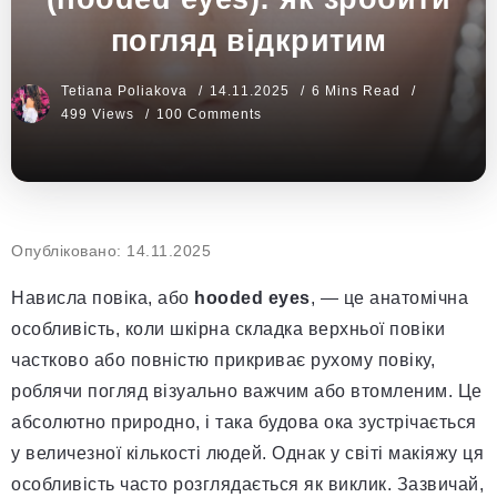
погляд відкритим
Tetiana Poliakova
14.11.2025
6 Mins Read
499 Views
100 Comments
Опубліковано: 14.11.2025
Нависла повіка, або
hooded eyes
, — це анатомічна
особливість, коли шкірна складка верхньої повіки
частково або повністю прикриває рухому повіку,
роблячи погляд візуально важчим або втомленим. Це
абсолютно природно, і така будова ока зустрічається
у величезної кількості людей. Однак у світі макіяжу ця
особливість часто розглядається як виклик. Зазвичай,