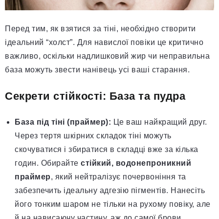
Перед тим, як взятися за тіні, необхідно створити
ідеальний “холст”. Для навислої повіки це критично
важливо, оскільки надлишковий жир чи неправильна
база можуть звести нанівець усі ваші старання.
Секрети стійкості: База та пудра
База під тіні (праймер):
Це ваш найкращий друг.
Через тертя шкірних складок тіні можуть
скочуватися і збиратися в складці вже за кілька
годин. Обирайте
стійкий, водонепроникний
праймер
, який нейтралізує почервоніння та
забезпечить ідеальну адгезію пігментів. Нанесіть
його тонким шаром не тільки на рухому повіку, але
й на нависаючу частину, аж до самої брови.