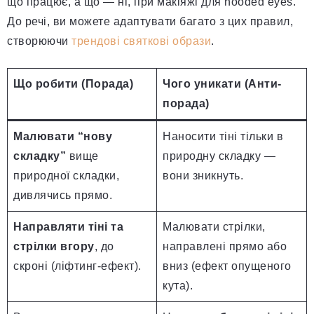
що працює, а що — ні, при макіяжі для hooded eyes.
До речі, ви можете адаптувати багато з цих правил,
створюючи
трендові святкові образи
.
Що робити (Порада)
Чого уникати (Анти-
порада)
Малювати “нову
Наносити тіні тільки в
складку”
вище
природну складку —
природної складки,
вони зникнуть.
дивлячись прямо.
Направляти тіні та
Малювати стрілки,
стрілки вгору
, до
направлені прямо або
скроні (ліфтинг-ефект).
вниз (ефект опущеного
кута).