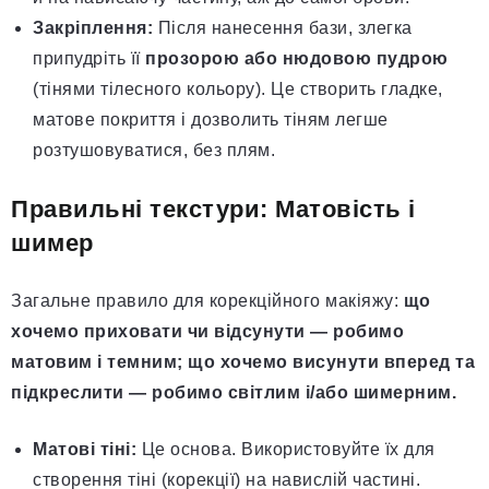
Закріплення:
Після нанесення бази, злегка
припудріть її
прозорою або нюдовою пудрою
(тінями тілесного кольору). Це створить гладке,
матове покриття і дозволить тіням легше
розтушовуватися, без плям.
Правильні текстури: Матовість і
шимер
Загальне правило для корекційного макіяжу:
що
хочемо приховати чи відсунути — робимо
матовим і темним; що хочемо висунути вперед та
підкреслити — робимо світлим і/або шимерним.
Матові тіні:
Це основа. Використовуйте їх для
створення тіні (корекції) на навислій частині.