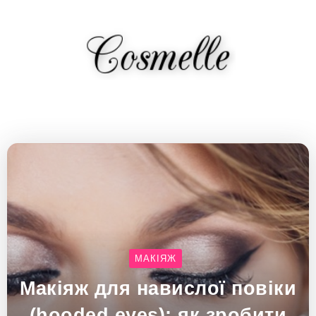
МАКІЯЖ
Макіяж для навислої повіки
(hooded eyes): як зробити