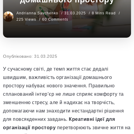
Andrianna Savchenko
31.03.2025
8 Mins Read
225 Views
60 Comments
Опубліковано: 31.03.2025
У сучасному світі, де темп життя стає дедалі
швидшим, важливість організації домашнього
простору набуває нового значення. Правильно
спланований інтер’єр не лише сприяє комфорту та
зменшенню стресу, але й надихає на творчість,
допомагаючи нам знаходити нестандартні рішення
для повсякденних завдань.
Креативні ідеї для
організації простору
перетворюють звичне життя на