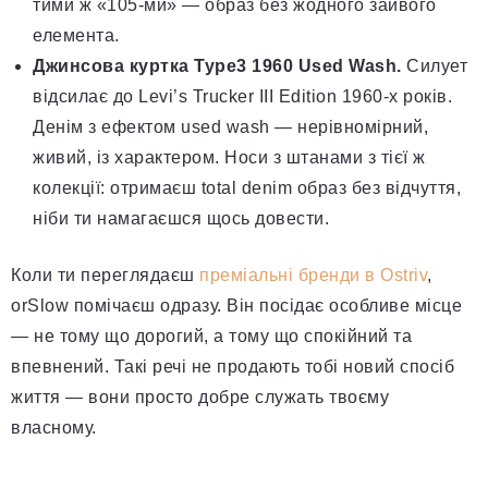
тими ж «105-ми» — образ без жодного зайвого
елемента.
Джинсова куртка Type3 1960 Used Wash.
Силует
відсилає до Levi’s Trucker III Edition 1960-х років.
Денім з ефектом used wash — нерівномірний,
живий, із характером. Носи з штанами з тієї ж
колекції: отримаєш total denim образ без відчуття,
ніби ти намагаєшся щось довести.
Коли ти переглядаєш
преміальні бренди в Ostriv
,
orSlow помічаєш одразу. Він посідає особливе місце
— не тому що дорогий, а тому що спокійний та
впевнений. Такі речі не продають тобі новий спосіб
життя — вони просто добре служать твоєму
власному.