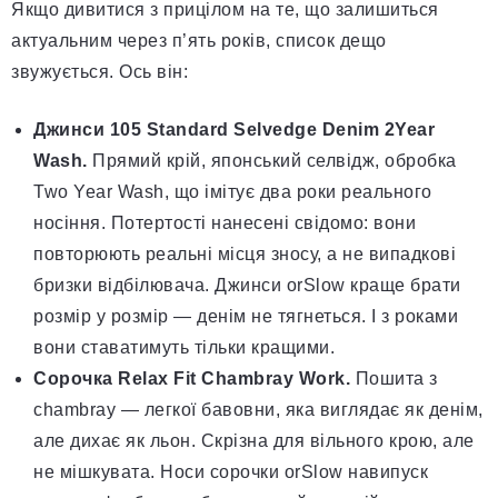
Якщо дивитися з прицілом на те, що залишиться
актуальним через п’ять років, список дещо
звужується. Ось він:
Джинси 105 Standard Selvedge Denim 2Year
Wash.
Прямий крій, японський селвідж, обробка
Two Year Wash, що імітує два роки реального
носіння. Потертості нанесені свідомо: вони
повторюють реальні місця зносу, а не випадкові
бризки відбілювача. Джинси orSlow краще брати
розмір у розмір — денім не тягнеться. І з роками
вони ставатимуть тільки кращими.
Сорочка Relax Fit Chambray Work.
Пошита з
chambray — легкої бавовни, яка виглядає як денім,
але дихає як льон. Скрізна для вільного крою, але
не мішкувата. Носи сорочки orSlow навипуск