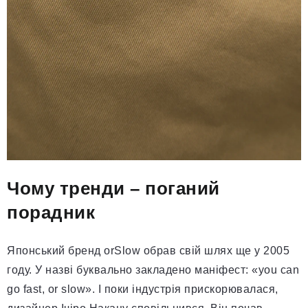
Чому тренди – поганий
порадник
Японський бренд orSlow обрав свій шлях ще у 2005
году. У назві буквально закладено маніфест: «you can
go fast, or slow». І поки індустрія прискорювалася,