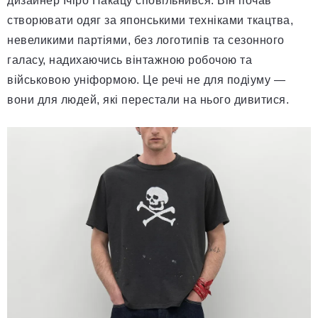
дизайнер Ічіро Накацу сповільнився. Він почав
створювати одяг за японськими техніками ткацтва,
невеликими партіями, без логотипів та сезонного
галасу, надихаючись вінтажною робочою та
військовою уніформою. Це речі не для подіуму —
вони для людей, які перестали на нього дивитися.