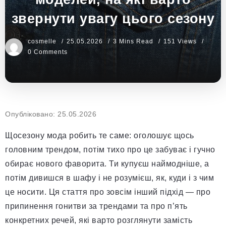
звернути увагу цього сезону
cosmelle
25.05.2026
3 Mins Read
151 Views
0 Comments
Опубліковано: 25.05.2026
Щосезону мода робить те саме: оголошує щось
головним трендом, потім тихо про це забуває і гучно
обирає нового фаворита. Ти купуєш наймодніше, а
потім дивишся в шафу і не розумієш, як, куди і з чим
це носити. Ця стаття про зовсім інший підхід — про
припинення гонитви за трендами та про п’ять
конкретних речей, які варто розглянути замість