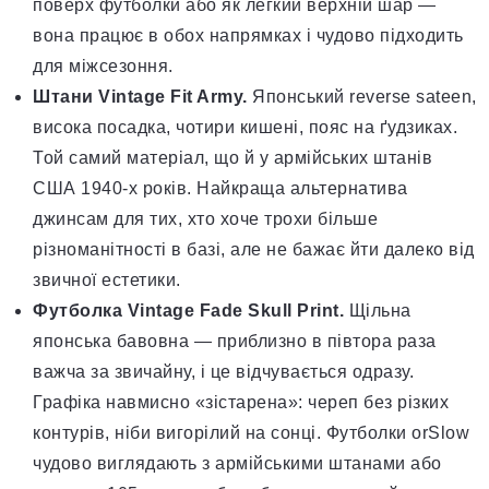
поверх футболки або як легкий верхній шар —
вона працює в обох напрямках і чудово підходить
для міжсезоння.
Штани Vintage Fit Army.
Японський reverse sateen,
висока посадка, чотири кишені, пояс на ґудзиках.
Той самий матеріал, що й у армійських штанів
США 1940-х років. Найкраща альтернатива
джинсам для тих, хто хоче трохи більше
різноманітності в базі, але не бажає йти далеко від
звичної естетики.
Футболка Vintage Fade Skull Print.
Щільна
японська бавовна — приблизно в півтора раза
важча за звичайну, і це відчувається одразу.
Графіка навмисно «зістарена»: череп без різких
контурів, ніби вигорілий на сонці. Футболки orSlow
чудово виглядають з армійськими штанами або