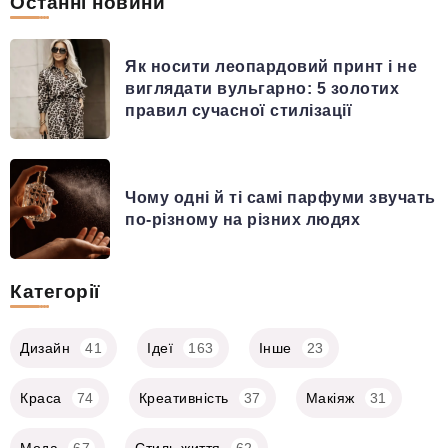
Останні новини
Як носити леопардовий принт і не
виглядати вульгарно: 5 золотих
правил сучасної стилізації
Чому одні й ті самі парфуми звучать
по-різному на різних людях
Категорії
Дизайн
41
Ідеї
163
Інше
23
Краса
74
Креативність
37
Макіяж
31
Мода
67
Стиль життя
62