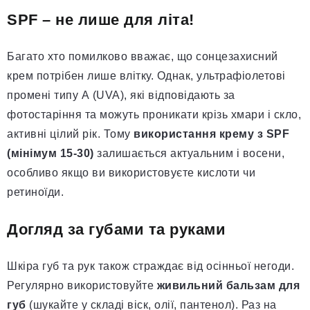
SPF – не лише для літа!
Багато хто помилково вважає, що сонцезахисний
крем потрібен лише влітку. Однак, ультрафіолетові
промені типу А (UVA), які відповідають за
фотостаріння та можуть проникати крізь хмари і скло,
активні цілий рік. Тому
використання крему з SPF
(мінімум 15-30)
залишається актуальним і восени,
особливо якщо ви використовуєте кислоти чи
ретиноїди.
Догляд за губами та руками
Шкіра губ та рук також страждає від осінньої негоди.
Регулярно використовуйте
живильний бальзам для
губ
(шукайте у складі віск, олії, пантенол). Раз на