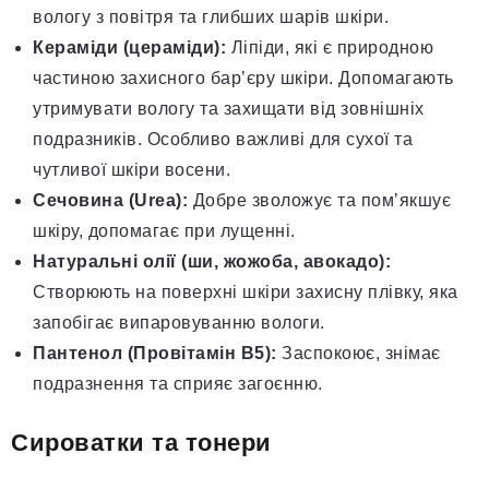
вологу з повітря та глибших шарів шкіри.
Кераміди (цераміди):
Ліпіди, які є природною
частиною захисного бар’єру шкіри. Допомагають
утримувати вологу та захищати від зовнішніх
подразників. Особливо важливі для сухої та
чутливої шкіри восени.
Сечовина (Urea):
Добре зволожує та пом’якшує
шкіру, допомагає при лущенні.
Натуральні олії (ши, жожоба, авокадо):
Створюють на поверхні шкіри захисну плівку, яка
запобігає випаровуванню вологи.
Пантенол (Провітамін В5):
Заспокоює, знімає
подразнення та сприяє загоєнню.
Сироватки та тонери