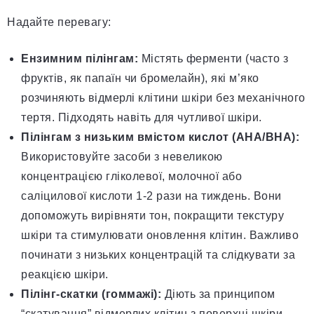
Надайте перевагу:
Ензимним пілінгам:
Містять ферменти (часто з
фруктів, як папаїн чи бромелайн), які м’яко
розчиняють відмерлі клітини шкіри без механічного
тертя. Підходять навіть для чутливої шкіри.
Пілінгам з низьким вмістом кислот (АНА/ВНА):
Використовуйте засоби з невеликою
концентрацією гліколевої, молочної або
саліцилової кислоти 1-2 рази на тиждень. Вони
допоможуть вирівняти тон, покращити текстуру
шкіри та стимулювати оновлення клітин. Важливо
починати з низьких концентрацій та слідкувати за
реакцією шкіри.
Пілінг-скатки (гоммажі):
Діють за принципом
“скатування” відмерлих клітин з поверхні шкіри,