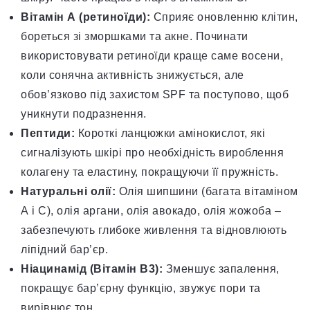
Вітамін А (ретиноїди):
Сприяє оновленню клітин,
бореться зі зморшками та акне. Починати
використовувати ретиноїди краще саме восени,
коли сонячна активність знижується, але
обов’язково під захистом SPF та поступово, щоб
уникнути подразнення.
Пептиди:
Короткі ланцюжки амінокислот, які
сигналізують шкірі про необхідність вироблення
колагену та еластину, покращуючи її пружність.
Натуральні олії:
Олія шипшини (багата вітаміном
А і С), олія аргани, олія авокадо, олія жожоба –
забезпечують глибоке живлення та відновлюють
ліпідний бар’єр.
Ніацинамід (Вітамін В3):
Зменшує запалення,
покращує бар’єрну функцію, звужує пори та
вирівнює тон.