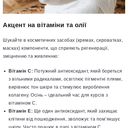
Акцент на вітаміни та олії
Шукайте в косметичних засобах (кремах, сироватках,
масках) компоненти, що сприяють регенерації,
зміцненню та живленню:
Вітамін С:
Потужний антиоксидант, який бореться
з вільними радикалами, освітлює пігментні плями,
вирівнює тон шкіри та стимулює вироблення
колагену. Осінь – ідеальний час для курсів з
вітаміном С.
Вітамін Е:
Ще один антиоксидант, який захищає
клітини від пошкодження, зволожує та пом’якшує
шкіру. Часто працює в парі з вітаміном С.